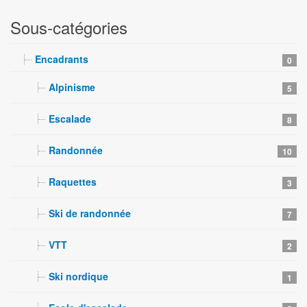
Sous-catégories
Encadrants
0
Alpinisme
5
Escalade
8
Randonnée
10
Raquettes
3
Ski de randonnée
7
VTT
2
Ski nordique
1