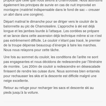
propice que celle que nous avions à Chamrousse. Nous abordons
également les principes de survie en cas de nuit improvisé en
montagne (matériel indispensable dans le fond de sac – creuser
un abri dans une congère).
Départ matinal le dimanche pour se diriger vers le couloir de la
baïonnette au pic de Chamoissière. L’approche à ski est déjà
longue et les jambes lourde à l’attaque. Les cordées se prépare
et se lance dans cette ascension déjà technique même si ce n’est
pas extrêmement difficile. Le couloir n’étant pas tracé, le premier
de la troupe dépense beaucoup d’énergie à faire les marches.
Nous nous relayons pour cette tâche.
Une fois au sommet du couloir, les conditions de l’arête ne sont
pas engageantes et nous décidons de redescendre par l’itinéraire
de montée. Les 200m de couloir a redescendre en désescalade
finissent de rendre les cuisse dure. Nous sommes bien entamés
pour rechausser les skis et la descente est difficile malgré une
neige excellente.
Retour au refuge pour recharger les sacs et descente ski au
pieds jusqu’à la voiture.