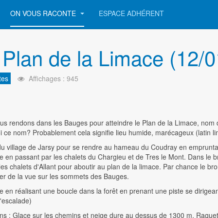
ON VOUS RACONTE
ESPACE ADHÉRENT
 Plan de la Limace (12/
tes
Affichages : 945
s rendons dans les Bauges pour atteindre le Plan de la Limace, nom do
 ce nom? Probablement cela signifie lieu humide, marécageux (latin l
u village de Jarsy pour se rendre au hameau du Coudray en empruntant
re en passant par les chalets du Chargieu et de Tres le Mont. Dans le br
es chalets d'Allant pour aboutir au plan de la limace. Par chance le br
ter de la vue sur les sommets des Bauges.
 en réalisant une boucle dans la forêt en prenant une piste se dirige
'escalade)
ns : Glace sur les chemins et neige dure au dessus de 1300 m. Raquett