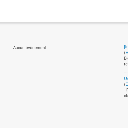
[I
Aucun évènement
(
E
Bi
re
Un
(
E
Re
cl