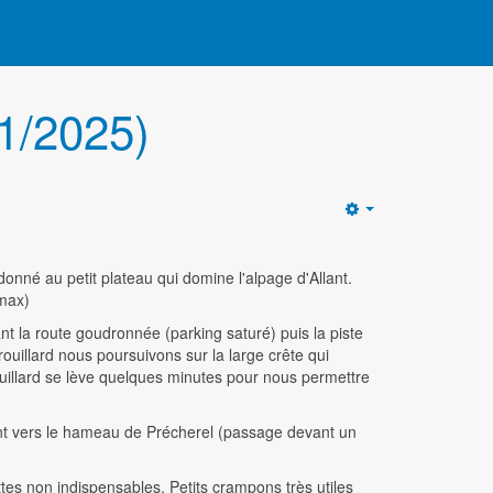
01/2025)
Empty
nné au petit plateau qui domine l'alpage d'Allant.
imax)
 la route goudronnée (parking saturé) puis la piste
ouillard nous poursuivons sur la large crête qui
ouillard se lève quelques minutes pour nous permettre
ant vers le hameau de Précherel (passage devant un
es non indispensables. Petits crampons très utiles