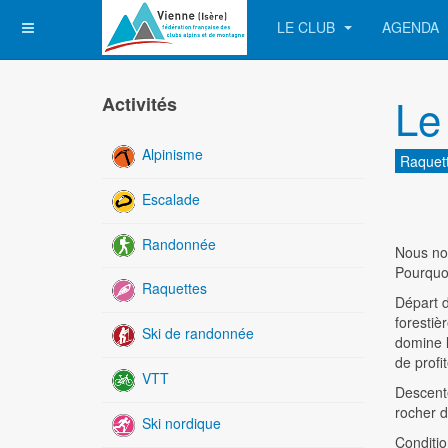
LE CLUB
AGENDA
Le
Activités
Alpinisme
Raquet
Escalade
Randonnée
Nous nou
Pourquoi
Raquettes
Départ d
forestiè
Ski de randonnée
domine l
de profi
VTT
Descente
rocher d
Ski nordique
Conditio