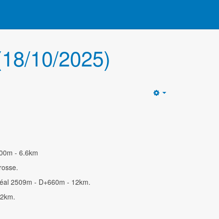
(18/10/2025)
Empty
600m - 6.6km
rosse.
 Néal 2509m - D+660m - 12km.
12km.