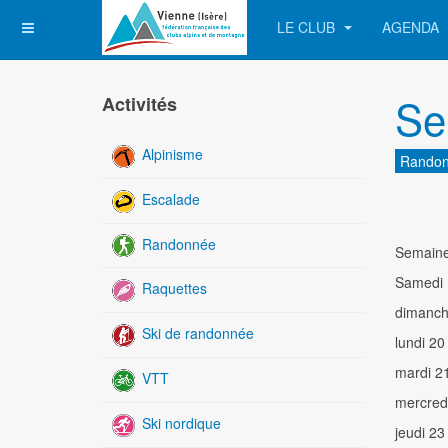
LE CLUB
AGENDA
Se
Activités
Alpinisme
Rando
Escalade
Randonnée
Semaine 
Samedi 1
Raquettes
dimanch
Ski de randonnée
lundi 20
mardi 21
VTT
mercredi
Ski nordique
jeudi 23