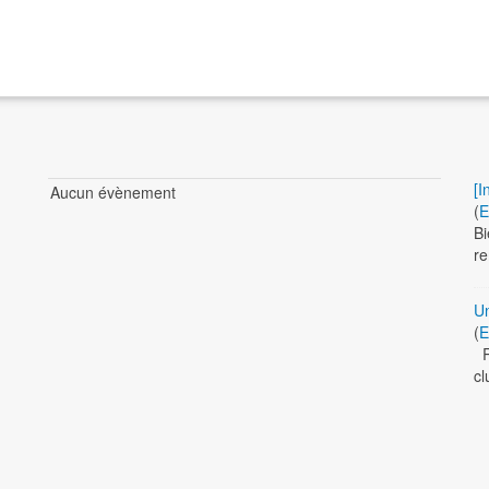
[I
Aucun évènement
(
E
Bi
re
Un
(
E
Re
cl