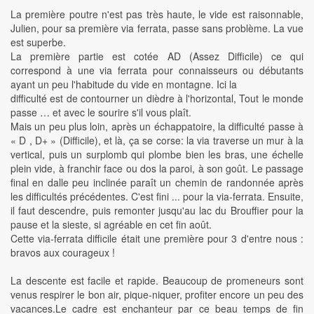
La première poutre n'est pas très haute, le vide est raisonnable,
Julien, pour sa première via ferrata, passe sans problème. La vue
est superbe.
La première partie est cotée AD (Assez Difficile) ce qui
correspond à une via ferrata pour connaisseurs ou débutants
ayant un peu l'habitude du vide en montagne. Ici la
difficulté est de contourner un dièdre à l'horizontal, Tout le monde
passe … et avec le sourire s'il vous plaît.
Mais un peu plus loin, après un échappatoire, la difficulté passe à
« D , D+ » (Difficile), et là, ça se corse: la via traverse un mur à la
vertical, puis un surplomb qui plombe bien les bras, une échelle
plein vide, à franchir face ou dos la paroi, à son goût. Le passage
final en dalle peu inclinée paraît un chemin de randonnée après
les difficultés précédentes. C'est fini ... pour la via-ferrata. Ensuite,
il faut descendre, puis remonter jusqu'au lac du Brouffier pour la
pause et la sieste, si agréable en cet fin août.
Cette via-ferrata difficile était une première pour 3 d'entre nous :
bravos aux courageux !
La descente est facile et rapide. Beaucoup de promeneurs sont
venus respirer le bon air, pique-niquer, profiter encore un peu des
vacances.Le cadre est enchanteur par ce beau temps de fin