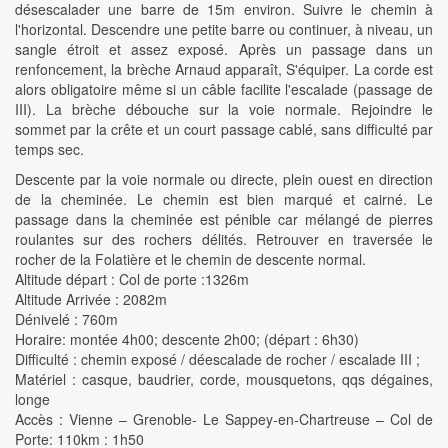
désescalader une barre de 15m environ. Suivre le chemin à
l'horizontal. Descendre une petite barre ou continuer, à niveau, un
sangle étroit et assez exposé. Après un passage dans un
renfoncement, la brèche Arnaud apparaît, S'équiper. La corde est
alors obligatoire même si un câble facilite l'escalade (passage de
III). La brèche débouche sur la voie normale. Rejoindre le
sommet par la crête et un court passage cablé, sans difficulté par
temps sec.
Descente par la voie normale ou directe, plein ouest en direction
de la cheminée. Le chemin est bien marqué et cairné. Le
passage dans la cheminée est pénible car mélangé de pierres
roulantes sur des rochers délités. Retrouver en traversée le
rocher de la Folatière et le chemin de descente normal.
Altitude départ : Col de porte :1326m
Altitude Arrivée : 2082m
Dénivelé : 760m
Horaire: montée 4h00; descente 2h00; (départ : 6h30)
Difficulté : chemin exposé / déescalade de rocher / escalade III ;
Matériel : casque, baudrier, corde, mousquetons, qqs dégaines,
longe
Accès : Vienne – Grenoble- Le Sappey-en-Chartreuse – Col de
Porte: 110km : 1h50